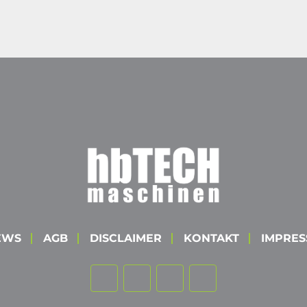
EWS
AGB
DISCLAIMER
KONTAKT
IMPRE
youtube
linkedin
whatsapp
ebay