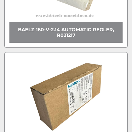
BAELZ 160-V-2.14 AUTOMATIC REGLER,
R021217