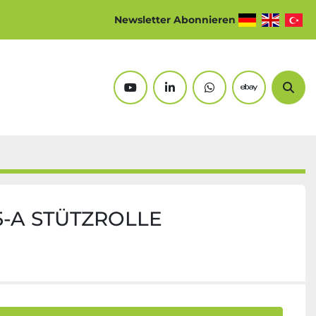
Newsletter Abonnieren
youtube
linkedin
whatsapp
ebay
Suc
5-A STÜTZROLLE