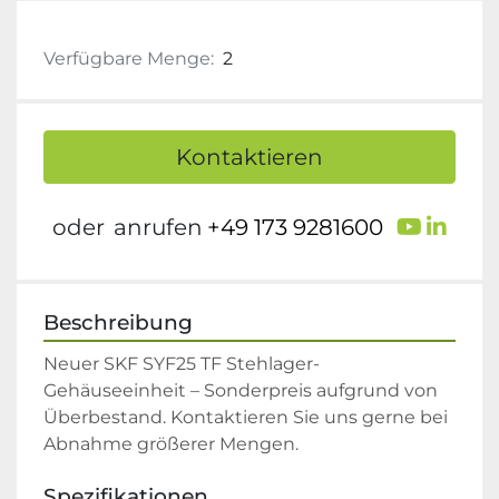
Verfügbare Menge:
2
Kontaktieren
youtu
link
oder
anrufen
+49 173 9281600
Beschreibung
Neuer SKF SYF25 TF Stehlager-
Gehäuseeinheit – Sonderpreis aufgrund von 
Überbestand. Kontaktieren Sie uns gerne bei 
Abnahme größerer Mengen.
Spezifikationen