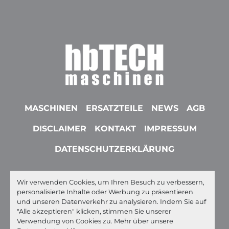
MASCHINEN
ERSATZTEILE
NEWS
AGB
DISCLAIMER
KONTAKT
IMPRESSUM
DATENSCHUTZERKLÄRUNG
Wir verwenden Cookies, um Ihren Besuch zu verbessern,
youtube
linkedin
whatsapp
ebay
personalisierte Inhalte oder Werbung zu präsentieren
und unseren Datenverkehr zu analysieren. Indem Sie auf
Machinio System
-Website von
Machinio
"Alle akzeptieren" klicken, stimmen Sie unserer
Verwendung von Cookies zu. Mehr über unsere
Cookie-Einstellungen