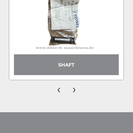
SHAFT
‹
›