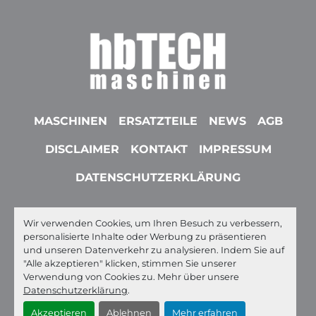
MASCHINEN
ERSATZTEILE
NEWS
AGB
DISCLAIMER
KONTAKT
IMPRESSUM
DATENSCHUTZERKLÄRUNG
Wir verwenden Cookies, um Ihren Besuch zu verbessern,
youtube
linkedin
whatsapp
ebay
personalisierte Inhalte oder Werbung zu präsentieren
und unseren Datenverkehr zu analysieren. Indem Sie auf
Machinio System
-Website von
Machinio
"Alle akzeptieren" klicken, stimmen Sie unserer
Verwendung von Cookies zu. Mehr über unsere
Cookie-Einstellungen
Datenschutzerklärung
.
Akzeptieren
Ablehnen
Mehr erfahren