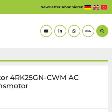
Newsletter Abonnieren
youtube
linkedin
whatsapp
ebay
Suc
otor 4RK25GN-CWM AC
msmotor