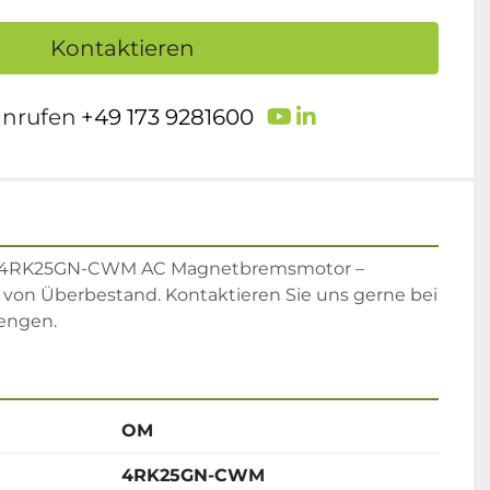
Kontaktieren
youtube
linkedin
anrufen
+49 173 9281600
r 4RK25GN-CWM AC Magnetbremsmotor – 
von Überbestand. Kontaktieren Sie uns gerne bei 
engen.
OM
4RK25GN-CWM