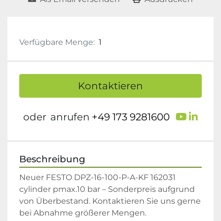
Verfügbare Menge:
1
Kontaktieren
youtu
link
oder
anrufen
+49 173 9281600
Beschreibung
Neuer FESTO DPZ-16-100-P-A-KF 162031 
cylinder pmax.10 bar – Sonderpreis aufgrund 
von Überbestand. Kontaktieren Sie uns gerne 
bei Abnahme größerer Mengen.