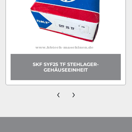
SKF SPANNLAGER YEL212-2F SKF
‹
›