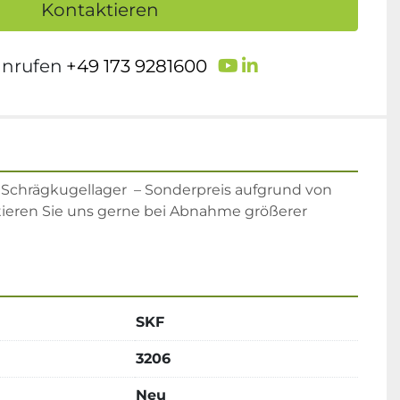
Kontaktieren
youtube
linkedin
anrufen
+49 173 9281600
Schrägkugellager  – Sonderpreis aufgrund von 
ieren Sie uns gerne bei Abnahme größerer 
SKF
3206
Neu