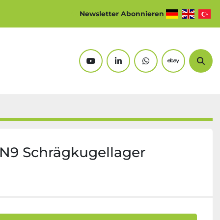
Newsletter Abonnieren
youtube
linkedin
whatsapp
ebay
Suc
N9 Schrägkugellager