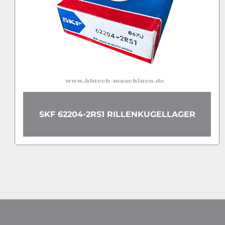
SKF SYF25 TF STEHLAGER-
R
GEHÄUSEEINHEIT