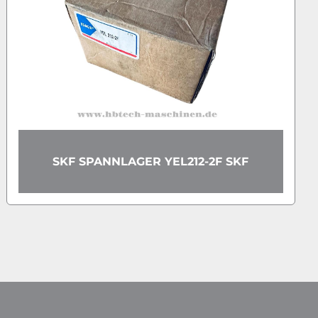
SKF 29420 E SPHERICAL ROLLER
THRUST BEARING WITH STAMPED
STEEL CAGE