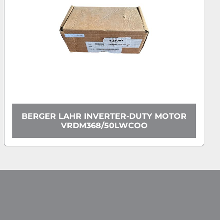
LAHR INVERTER-DUTY MOTOR
LENZE
VRDM368/50LWCOO
14.45