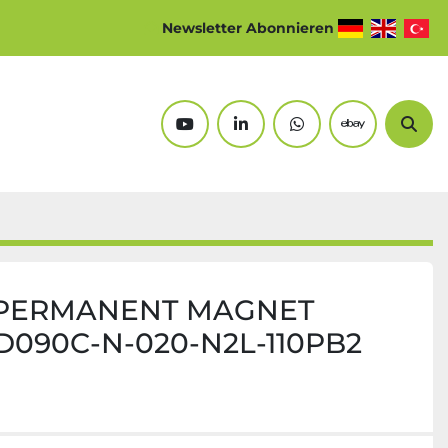
Newsletter Abonnieren
youtube
linkedin
whatsapp
ebay
Suc
PERMANENT MAGNET
090C-N-020-N2L-110PB2