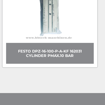
FESTO CPV14-GE-MP-8 CPV14GE
31
18265 REV 05 24V DC ELEKTRIK
ANSCHALTUNG