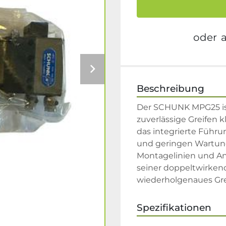
oder
Beschreibung
Der SCHUNK MPG25 ist e
zuverlässige Greifen
das integrierte Führ
und geringen Wartung
Montagelinien und An
seiner doppeltwirkend
wiederholgenaues Gre
Spezifikationen