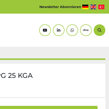
Newsletter Abonnieren
youtube
linkedin
whatsapp
ebay
Suc
G 25 KGA