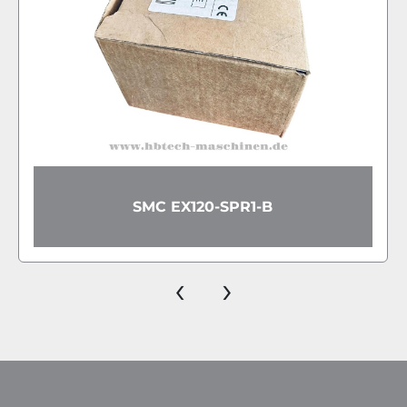
FESTO DPZ-16-100-P-A-KF 1620
CYLINDER PMAX.10 BAR
‹
›