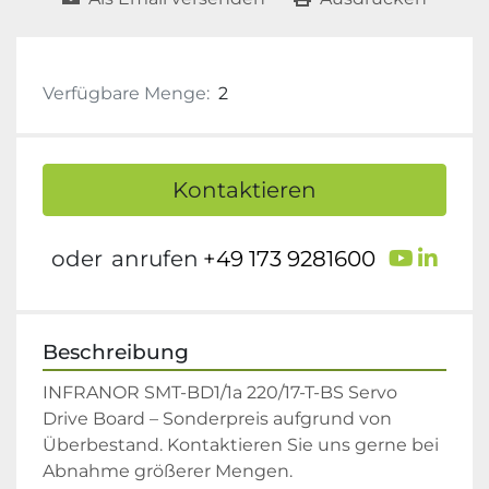
Verfügbare Menge:
2
Kontaktieren
youtu
link
oder
anrufen
+49 173 9281600
Beschreibung
INFRANOR SMT-BD1/1a 220/17-T-BS Servo 
Drive Board – Sonderpreis aufgrund von 
Überbestand. Kontaktieren Sie uns gerne bei 
Abnahme größerer Mengen.