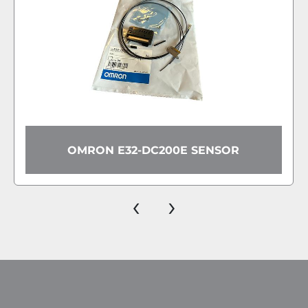
OMRON E3T-SR
2-DC200E SENSOR
S
‹
›