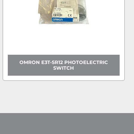
12 PHOTOELECTRIC
OMRON E3T-ST1
WITCH
SW