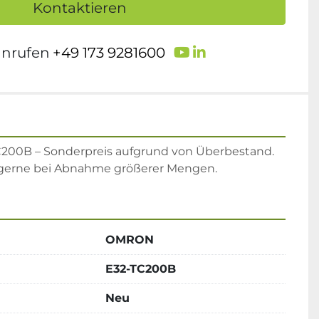
Kontaktieren
youtube
linkedin
anrufen
+49 173 9281600
00B – Sonderpreis aufgrund von Überbestand. 
 gerne bei Abnahme größerer Mengen.
OMRON
E32-TC200B
Neu