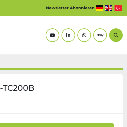
Newsletter Abonnieren
youtube
linkedin
whatsapp
ebay
Suc
-TC200B