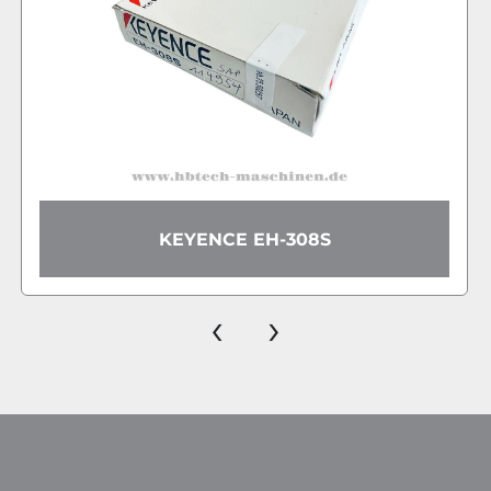
KEYENCE EH-308S
‹
›