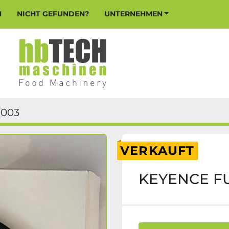
N
NICHT GEFUNDEN?
UNTERNEHMEN
0003
VERKAUFT
KEYENCE FU-