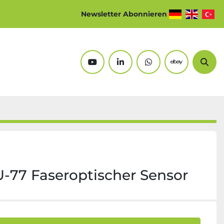
Newsletter Abonnieren
youtube
linkedin
whatsapp
ebay
Suc
77 Faseroptischer Sensor