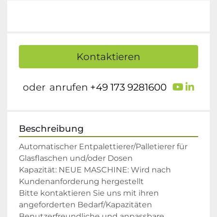
Kontaktieren
youtu
link
oder
anrufen
+49 173 9281600
Beschreibung
Automatischer Entpalettierer/Palletierer für 
Glasflaschen und/oder Dosen

Kapazität: NEUE MASCHINE: Wird nach 
Kundenanforderung hergestellt

Bitte kontaktieren Sie uns mit ihren 
angeforderten Bedarf/Kapazitäten

Benutzerfreundliche und anpassbare 