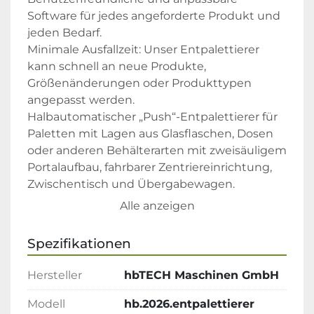
Software für jedes angeforderte Produkt und 
jeden Bedarf.

Minimale Ausfallzeit: Unser Entpalettierer 
kann schnell an neue Produkte, 
Größenänderungen oder Produkttypen 
angepasst werden.

Halbautomatischer „Push“-Entpalettierer für 
Paletten mit Lagen aus Glasflaschen, Dosen 
oder anderen Behälterarten mit zweisäuligem 
Portalaufbau, fahrbarer Zentriereinrichtung, 
Zwischentisch und Übergabewagen.

Auf Wunsch kann unsere Maschine 
Alle anzeigen
vollautomatisch arbeiten, was zu einer hohen 
Produktionsrate führt.

Spezifikationen
Die Maschine beinhaltet;

Schichtbewegungseinheit

Hersteller
hbTECH Maschinen GmbH
Palettenrollenbahnen (motorisiert)

Sicherungskasten

Modell
hb.2026.entpalettierer